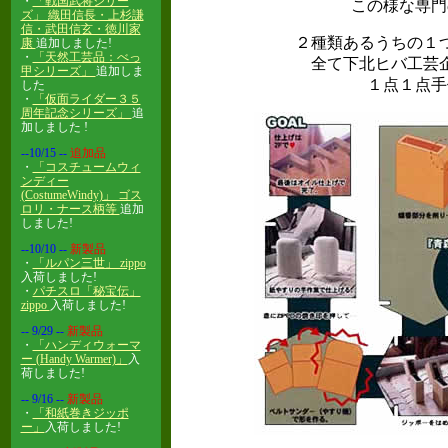
・
「戦国武将シリー
この様な専門
ズ」 織田信長・上杉謙
信・武田信玄・徳川家
２種類あるうちの１
康
追加しました!
・
「天然工芸品：べっ
全て下北ヒバ工芸
甲シリーズ」
追加しま
１点１点手
した
・
「仮面ライダー３５
周年記念シリーズ」
追
加しました !
--10/15
--
追加品
・
「コスチュームウィ
ンディー
(CostumeWindy)」 ゴス
ロリ・ナース柄等
追加
しました!
--10/10
--
新製品
・
「ルパン三世」 zippo
入荷しました!
・
パチスロ「秘宝伝」
zippo
入荷しました!
-- 9/29
--
新製品
・
「ハンディウォーマ
ー (Handy Warmer)」
入
荷しました!
-- 9/16
--
新製品
・
「和紙巻きジッポ
ー」
入荷しました!