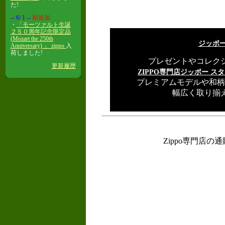
た!
-- 6/ 1
--
新追加
・
「モーツァルト生誕
２５０周年記念限定品
(Mozart the 250th
ジッポー専
Anniversary) 」 zippo
入
荷しました!
プレゼントやコレク
更新履歴
ZIPPO専門店ジッポー ス
プレミアムモデルや和柄
幅広く取り揃
Zippo専門店の通販