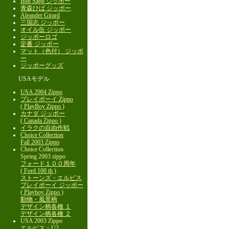
Bob Sapp ジッポー
青森ひば ジッポー
Aleander Girard
三国志 ジッポー
オイル缶 ジッポー
ジッポーロゴ
定番 ジッポー
マット（色付） ジッポ
ー
ジッポーグッズ
USAモデル
USA 2004 Zippo
プレイボーイ Zippo
( PlayBoy Zippo )
カナダ ジッポー
( Canada Zippo )
イラクの自由作戦
Choice Collection
Fall 2003 Zippo
Choice Collection
Spring 2003 zippo
フォード１００周年
( Ford 100 th )
ストーンズ・エルビス
プレイボーイ ジッポー
( Playboy Zippo )
動物・風景柄
デザイン柄各種 １
デザイン柄各種 ２
USA 2003 Zippo
エルビス・U2