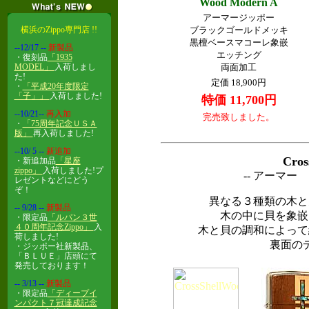
Wood Modern A
アーマージッポー
横浜のZippo専門店 !!
ブラックゴールドメッキ
黒檀ベースマコーレ象嵌
--12/17
--
新製品
エッチング
・復刻品
「1935
MODEL」
入荷しまし
両面加工
た!
定価 18,900円
・
「平成20年度限定
「子」」
入荷しました!
特価 11,700円
--10/21
--
再入加
完売致しました。
・
「75周年記念ＵＳＡ
版」
再入荷しました!
--10/ 5
--
新追加
Cros
・新追加品
「星座
zippo」
入荷しました!プ
-- アーマー
レゼントなどにどう
ぞ！
異なる３種類の木と
-- 9/28
--
新製品
木の中に貝を象嵌
・限定品
「ルパン３世
４０周年記念Zippo」
入
木と貝の調和によって
荷しました!
裏面の
・ジッポー社新製品、
「ＢＬＵＥ」店頭にて
発売しております！
-- 3/13
--
新製品
・限定品
「ディープイ
ンパクト７冠達成記念