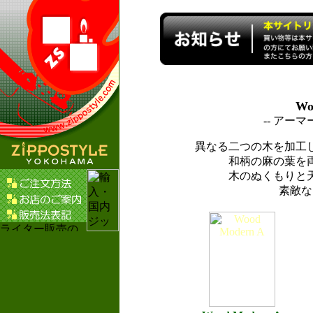
Wo
-- アー
異なる二つの木を加工
和柄の麻の葉を
木のぬくもりと
素敵な