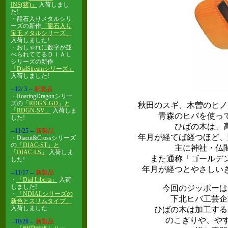
INS(猪)」
入荷しまし
た!
・龍石入りメタルシリ
ーズの新作
「龍石入り
宝玉メタルシリーズ
」
入荷しました!
・おしゃれに数字が並
べられててるＤＩＡＬ
シリーズの新作
「DialStreamシリーズ」
入荷しました!
--12/ 3
--
新製品
・RoaringDragonシリー
ズの
「RDGN-GD」と
秋田のスギ、木曽のヒノ
「RDGN-SV」
入荷しま
青森のヒバを使っ
した!
ひばの木は、
--11/25
--
新製品
年月が経てば経つほど、
・Diacut&Crossシリーズ
の
「DIAC-ST」と
主に神社・仏
「DIAC-LS」
入荷しま
また通称「ゴールデ
した!
年月が経つとやさしい
--11/17
--
新製品
・
「Dial Liberta」
入荷
しました!
今回のジッポーは
・
「NDIALシリーズの
下北ヒバ工芸企
新色とスリムタイプ」
入荷しました
ひばの木は加工する
のこぎりや、やす
--10/28
--
新製品