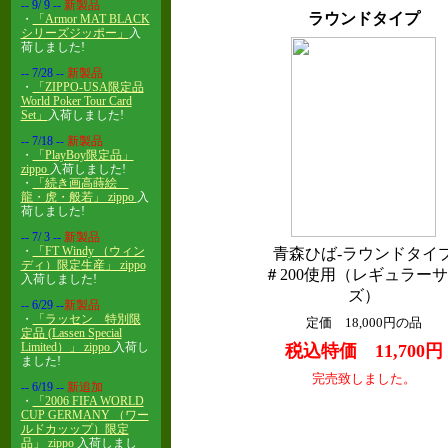
-- 9/ 9
--
新製品
ラウンドタイプ
・
「Armor MAT BLACK
シリーズジッポー」
入
荷しました!
-- 7/28
--
新製品
・
「ZIPPO-USA限定品
World Poker Tour Card
Set」
入荷しました!
-- 7/18
--
新製品
・
「PlayBoy限定品」
zippo
入荷しました!
・
「続き画高蒔絵
龍・虎・般若」 zippo
入
荷しました!
-- 7/ 3
--
新製品
・
「FT Windy （ウィン
青森ひば-ラウンドタイ
ディ）限定生産」 zippo
＃200使用（レギュラー
入荷しました!
ズ）
-- 6/29
--
新製品
・
「ラッセン 特別限
定価 18,000円の品
定品 (Lassen Special
Limited）」 zippo
入荷し
税込特価 11,700円
ました!
完売致しました。
-- 6/19
--
新追加
・
「2006 FIFA WORLD
CUP GERMANY （ワー
ルドカッップ）限定
品」 zippo
入荷しまし