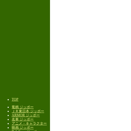
TOP
竜柄 ジッポー
ＪＲ東日本 ジッポー
ARMOR ジッポー
名車 ジッポー
アニメ・キャラクター
映画 ジッポー