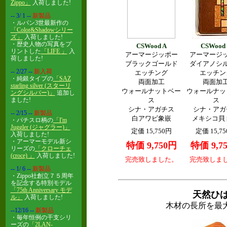
Zippo」
入荷しました!
-- 3/ 1
--
新製品
・ルパン3世最新作の
「Color&Shadowシリー
ズ
」
入荷しました!
・歴史人物の写真をプ
CSWood A
CSWood
リントした
「LIFE
」
入
アーマージッポー
アーマージ
荷しました!
ブラックゴールド
ダイアノシ
-- 2/27
--
新入荷
エッチング
エッチン
・純銀タイプの
「SAZ
両面加工
両面加
starling silver (スターリ
ウォールナットベー
ウォールナッ
ングシルバー)
」
追加し
ました!
ス
ス
シナ・アガチス
シナ・アガ
-- 2/15
--
新製品
白アワビ象嵌
メキシコ貝
・パチスロ柄の
「I'm
Juggler (ジャグラー)
」
定価 15,750円
定価 15,7
入荷しました!
・アーマーモデル新シ
特価 9,750円
特価 9,7
リーズの
「クローチェ
(croce)
」
入荷しました!
完売致しました。
完売致しま
-- 1/ 6
--
新製品
・Zippo社創立７５周年
を記念する特別モデル
「75th Anniversary モデ
天然ひ
ル」
入荷しました!
木材の長所を最
--12/16
--
新製品
・毎年恒例の干支シリ
ーズの
「2LAN-