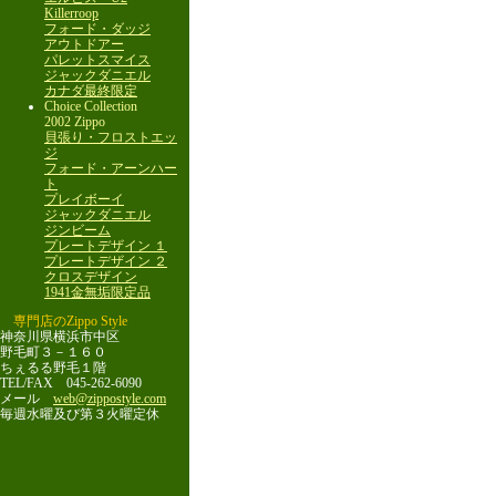
Killerroop
フォード・ダッジ
アウトドアー
パレットスマイス
ジャックダニエル
カナダ最終限定
Choice Collection
2002 Zippo
貝張り・フロストエッ
ジ
フォード・アーンハー
ト
プレイボーイ
ジャックダニエル
ジンビーム
プレートデザイン １
プレートデザイン ２
クロスデザイン
1941金無垢限定品
専門店のZippo Style
神奈川県横浜市中区
野毛町３－１６０
ちぇるる野毛１階
TEL/FAX 045-262-6090
メール
web@zippostyle.com
毎週水曜及び第３火曜定休